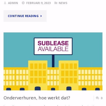
ADMIN
FEBRUARI 9, 2023
NEWS
"TIJDELIJK
CONTINUE READING
NOODFONDS
ENERGIE"
Onderverhuren, hoe werkt dat?
0