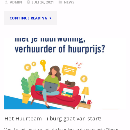
ADMIN
JULI 26, 2021
NEWS
"VEILIG
CONTINUE READING
EEN
WONING
VINDEN
IN
TILBURG!"
Het Huurteam Tilburg gaat van start!
Vanaf vandaag staan wij alle huurders in de gemeente Tilburg