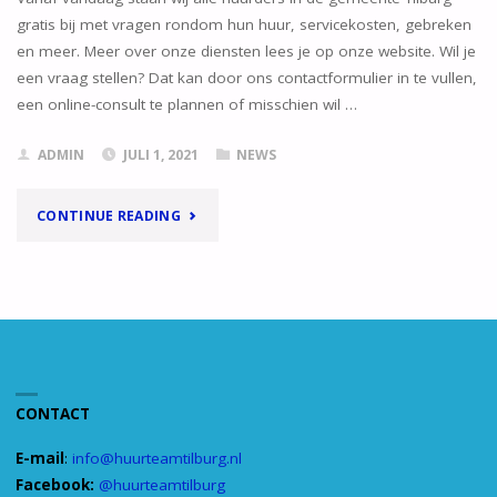
gratis bij met vragen rondom hun huur, servicekosten, gebreken
en meer. Meer over onze diensten lees je op onze website. Wil je
een vraag stellen? Dat kan door ons contactformulier in te vullen,
een online-consult te plannen of misschien wil …
ADMIN
JULI 1, 2021
NEWS
"HET
CONTINUE READING
HUURTEAM
TILBURG
GAAT
VAN
CONTACT
START!"
E-mail
:
info@huurteamtilburg.nl
Facebook:
@huurteamtilburg