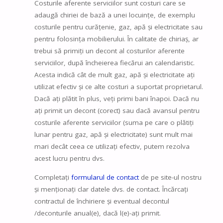
Costurile aferente serviciilor sunt costuri care se
adaugă chiriei de bază a unei locuințe, de exemplu
costurile pentru curățenie, gaz, apă și electricitate sau
pentru folosința mobilierului. În calitate de chiriaș, ar
trebui să primiți un decont al costurilor aferente
serviciilor, după încheierea fiecărui an calendaristic.
Acesta indică cât de mult gaz, apă și electricitate ați
utilizat efectiv și ce alte costuri a suportat proprietarul.
Dacă ați plătit în plus, veți primi bani înapoi. Dacă nu
ați primit un decont (corect) sau dacă avansul pentru
costurile aferente serviciilor (suma pe care o plătiți
lunar pentru gaz, apă și electricitate) sunt mult mai
mari decât ceea ce utilizați efectiv, putem rezolva
acest lucru pentru dvs.
Completați
formularul de contact
de pe site-ul nostru
și menționați clar datele dvs. de contact. Încărcați
contractul de închiriere și eventual decontul
/deconturile anual(e), dacă l(e)-ați primit.