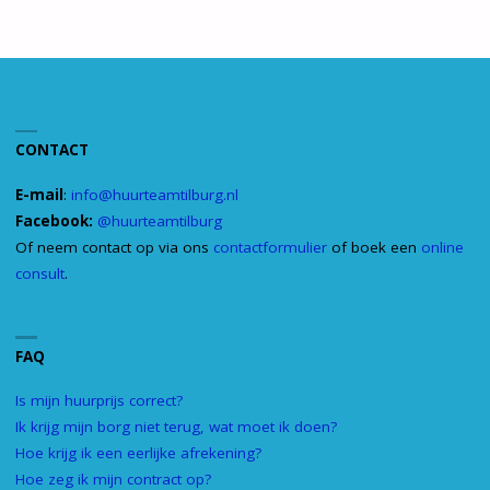
CONTACT
E-mail
:
info@huurteamtilburg.nl
Facebook:
@huurteamtilburg
Of neem contact op via ons
contactformulier
of boek een
online
consult
.
FAQ
Is mijn huurprijs correct?
Ik krijg mijn borg niet terug, wat moet ik doen?
Hoe krijg ik een eerlijke afrekening?
Hoe zeg ik mijn contract op?