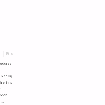
0
cedures
iet bij
ierin is
 de
oden.
s …