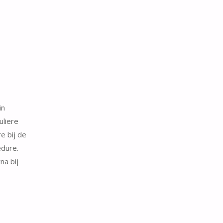
in
uliere
e bij de
edure.
na bij