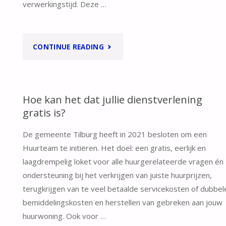
DE
verwerkingstijd. Deze …
TILBURGSE
"HOE
CONTINUE READING
CORPORATIES.
LANG
KAN
DUURT
IK
Hoe kan het dat jullie dienstverlening
gratis is?
EEN
OOK
De gemeente Tilburg heeft in 2021 besloten om een
ZAAK
BIJ
Huurteam te initiëren. Het doel: een gratis, eerlijk en
BIJ
HET
laagdrempelig loket voor alle huurgerelateerde vragen én
ondersteuning bij het verkrijgen van juiste huurprijzen,
HUURTEAM
HUURTEAM
terugkrijgen van te veel betaalde servicekosten of dubbel
TILBURG?"
bemiddelingskosten en herstellen van gebreken aan jouw
TERECHT?"
huurwoning. Ook voor …