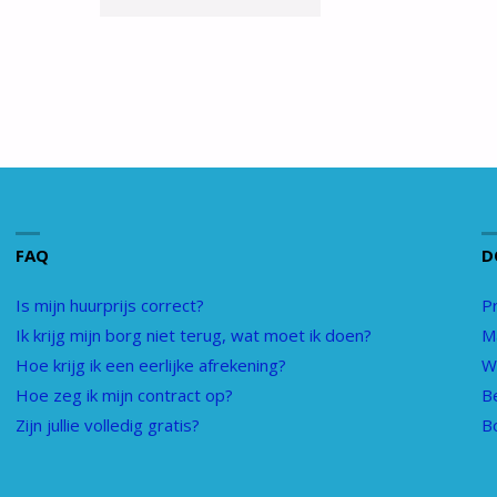
JULLIE
VOLLEDIG
GRATIS?"
FAQ
D
Is mijn huurprijs correct?
P
Ik krijg mijn borg niet terug, wat moet ik doen?
M
Hoe krijg ik een eerlijke afrekening?
Wa
Hoe zeg ik mijn contract op?
B
Zijn jullie volledig gratis?
B