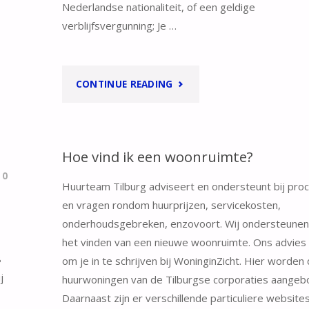
Nederlandse nationaliteit, of een geldige
verblijfsvergunning; Je …
"HEB
CONTINUE READING
IK
RECHT
Hoe vind ik een woonruimte?
OP
0
Huurteam Tilburg adviseert en ondersteunt bij pro
en vragen rondom huurprijzen, servicekosten,
HUURTOESLAG?"
onderhoudsgebreken, enzovoort. Wij ondersteunen n
het vinden van een nieuwe woonruimte. Ons advies h
8
om je in te schrijven bij WoninginZicht. Hier worden
j
huurwoningen van de Tilburgse corporaties aangeb
Daarnaast zijn er verschillende particuliere website