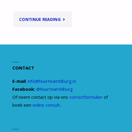
"HOE
CONTINUE READING
KAN
HET
DAT
CONTACT
JULLIE
E-mail
:
info@huurteamtilburg.nl
DIENSTVERLENING
Facebook:
@huurteamtilburg
GRATIS
Of neem contact op via ons
contactformulier
of
boek een
online consult
.
IS?"