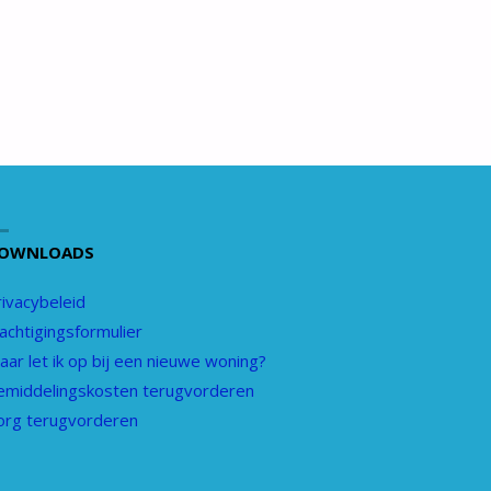
OWNLOADS
rivacybeleid
achtigingsformulier
ar let ik op bij een nieuwe woning?
emiddelingskosten terugvorderen
org terugvorderen