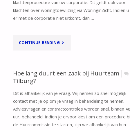
klachtenprocedure van uw corporatie. Dit geldt ook voor
klachten over woningtoewijzing via WoninginZicht. Indien u
er met de corporatie niet uitkomt, dan …
"IK
CONTINUE READING
HUUR
EEN
Hoe lang duurt een zaak bij Huurteam
Tilburg?
WONING
Dit is afhankelijk van je vraag. Wij nemen zo snel mogelijk
VAN
contact met je op om je vraag in behandeling te nemen.
EEN
Adviesvragen en contractcontroles worden snel, binnen 4
uur, behandeld. Indien je ervoor kiest om een procedure bi
VAN
de Huurcommissie te starten, zijn we afhankelijk van hun