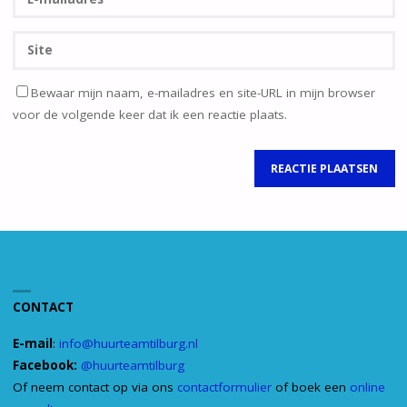
Bewaar mijn naam, e-mailadres en site-URL in mijn browser
voor de volgende keer dat ik een reactie plaats.
CONTACT
E-mail
:
info@huurteamtilburg.nl
Facebook:
@huurteamtilburg
Of neem contact op via ons
contactformulier
of boek een
online