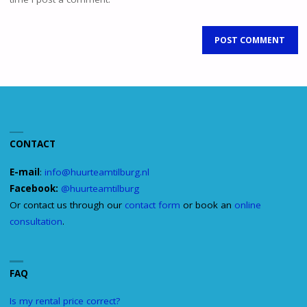
CONTACT
E-mail
:
info@huurteamtilburg.nl
Facebook:
@huurteamtilburg
Or contact us through our
contact form
or book an
online
consultation
.
FAQ
Is my rental price correct?