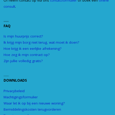
Of neem contact op via ons
contactformulier
of boek een
online
consult
.
FAQ
Is mijn huurprijs correct?
Ik krijg mijn borg niet terug, wat moet ik doen?
Hoe krijg ik een eerlijke afrekening?
Hoe zeg ik mijn contract op?
Zijn jullie volledig gratis?
DOWNLOADS
Privacybeleid
Machtigingsformulier
Waar let ik op bij een nieuwe woning?
Bemiddelingskosten terugvorderen