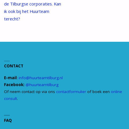
de Tilburgse corporaties. Kan
ik ook bij het Huurteam
terecht?
CONTACT
E-mail
:
info@huurteamtilburg.nl
Facebook:
@huurteamtilburg
Of neem contact op via ons
contactformulier
of boek een
online
consult
.
FAQ