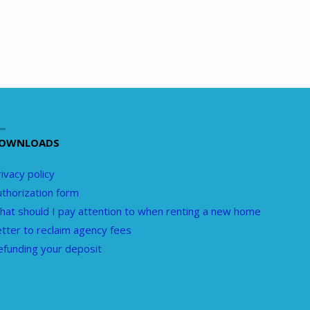
OWNLOADS
ivacy policy
uthorization form
hat should I pay attention to when renting a new home
etter to reclaim agency fees
efunding your deposit