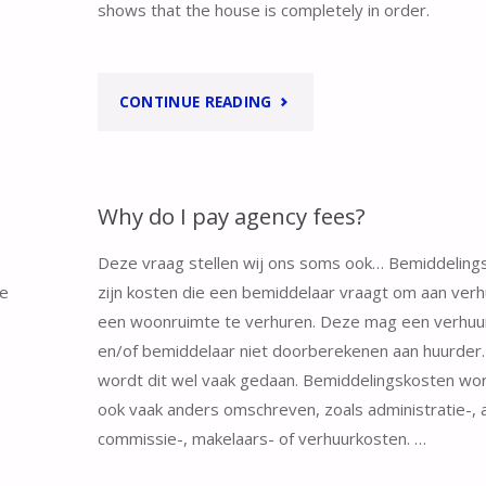
shows that the house is completely in order.
"MAG
CONTINUE READING
IK
EEN
Why do I pay agency fees?
OPENSTAANDE
Deze vraag stellen wij ons soms ook… Bemiddeling
te
zijn kosten die een bemiddelaar vraagt om aan ver
REKENING
een woonruimte te verhuren. Deze mag een verhuu
VERREKENEN
en/of bemiddelaar niet doorberekenen aan huurder.
wordt dit wel vaak gedaan. Bemiddelingskosten wo
MET
ook vaak anders omschreven, zoals administratie-, 
MIJN
commissie-, makelaars- of verhuurkosten. …
BORG?"