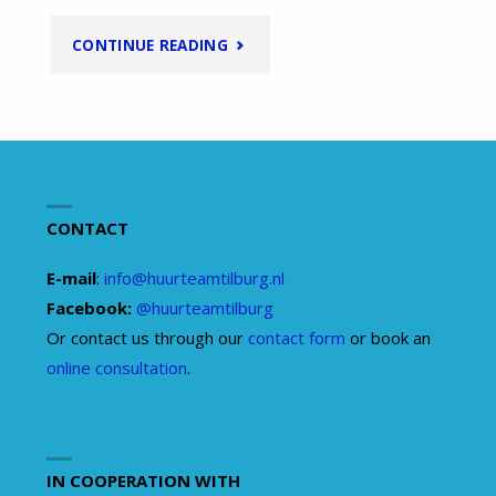
"IK
CONTINUE READING
KRIJG
MIJN
BORG
CONTACT
NIET
E-mail
:
info@huurteamtilburg.nl
TERUG,
Facebook:
@huurteamtilburg
WAT
Or contact us through our
contact form
or book an
online consultation
.
MOET
IK
IN COOPERATION WITH
DOEN?"