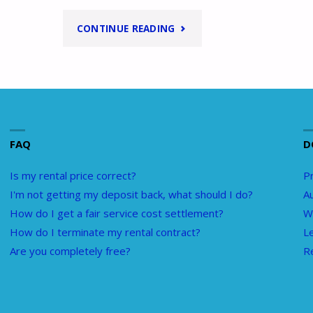
"WAAROM
CONTINUE READING
BETAAL
IK
BEMIDDELINGSKOSTEN?"
FAQ
D
Is my rental price correct?
Pr
I'm not getting my deposit back, what should I do?
A
How do I get a fair service cost settlement?
W
How do I terminate my rental contract?
L
Are you completely free?
R