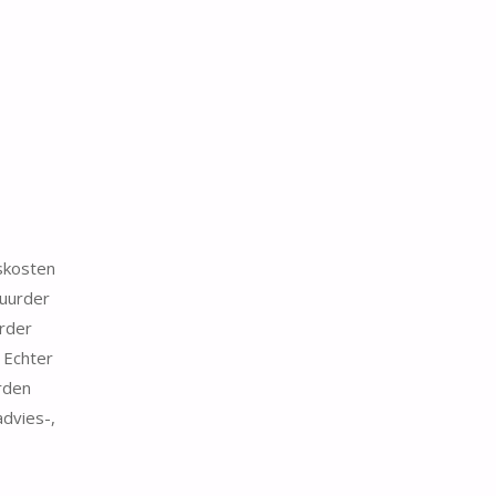
skosten
huurder
rder
 Echter
rden
advies-,