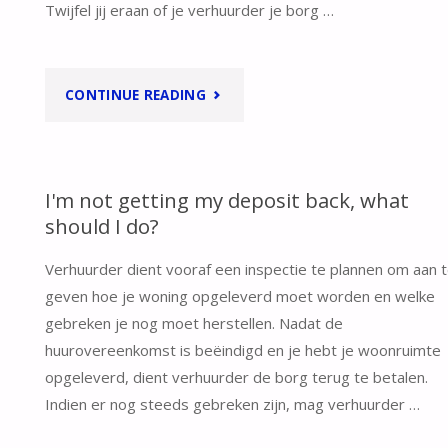
Twijfel jij eraan of je verhuurder je borg …
"WANNEER
CONTINUE READING
KRIJG
IK
I'm not getting my deposit back, what
should I do?
MIJN
Verhuurder dient vooraf een inspectie te plannen om aan 
BORG
geven hoe je woning opgeleverd moet worden en welke
TERUG?"
gebreken je nog moet herstellen. Nadat de
huurovereenkomst is beëindigd en je hebt je woonruimte
opgeleverd, dient verhuurder de borg terug te betalen.
Indien er nog steeds gebreken zijn, mag verhuurder …