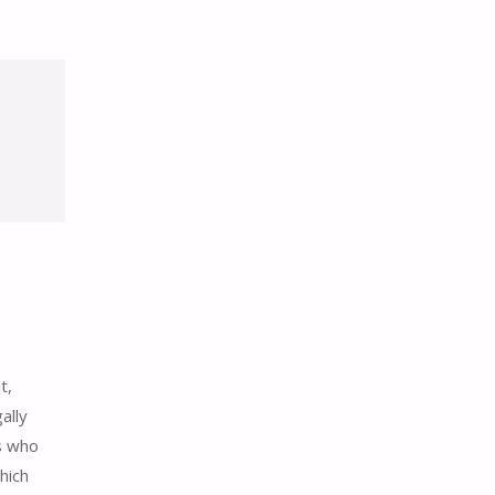
t,
ally
ds who
hich