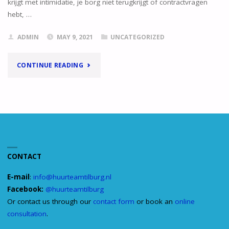
krijgt met intimidatie, je borg niet terugkrijgt of contractvragen
hebt, …
ADMIN
MAY 9, 2021
UNCATEGORIZED
"WELKOM
CONTINUE READING
BIJ
HUURTEAM
TILBURG"
CONTACT
E-mail
:
info@huurteamtilburg.nl
Facebook:
@huurteamtilburg
Or contact us through our
contact form
or book an
online
consultation
.