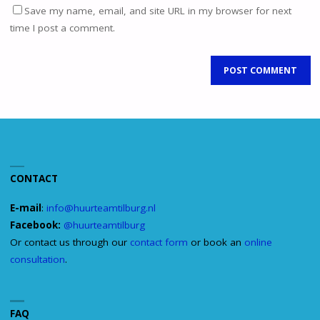
Save my name, email, and site URL in my browser for next
time I post a comment.
CONTACT
E-mail
:
info@huurteamtilburg.nl
Facebook:
@huurteamtilburg
Or contact us through our
contact form
or book an
online
consultation
.
FAQ